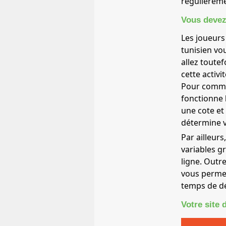
régulièreme
Vous devez 
Les joueurs 
tunisien vo
allez toutef
cette activ
Pour comme
fonctionne
une cote et 
détermine v
Par ailleur
variables g
ligne. Outre
vous permet
temps de dé
Votre site 