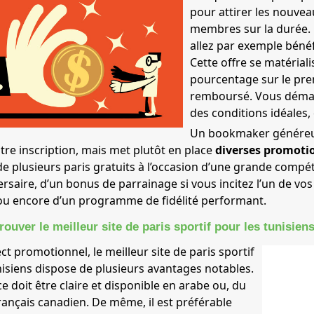
pour attirer les nouvea
membres sur la durée. L
allez par exemple bénéf
Cette offre se matéria
pourcentage sur le pre
remboursé. Vous démar
des conditions idéales, 
Un bookmaker généreux
otre inscription, mais met plutôt en place
diverses promoti
 de plusieurs paris gratuits à l’occasion d’une grande comp
rsaire, d’un bonus de parrainage si vous incitez l’un de vos 
u encore d’un programme de fidélité performant.
uver le meilleur site de paris sportif pour les tunisien
ct promotionnel, le meilleur site de paris sportif
nisiens dispose de plusieurs avantages notables.
e doit être claire et disponible en arabe ou, du
rançais canadien. De même, il est préférable