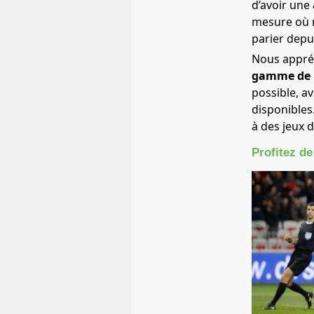
d’avoir une
mesure où 
parier depu
Nous appréc
gamme de 
possible, a
disponibles
à des jeux d
Profitez de