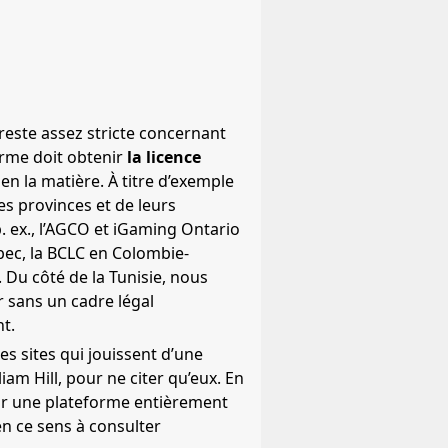
 reste assez stricte concernant
orme doit obtenir
la licence
en la matière. À titre d’exemple
es provinces et de leurs
 ex., l’AGCO et iGaming Ontario
ec, la BCLC en Colombie-
. Du côté de la Tunisie, nous
r sans un cadre légal
nt.
es sites qui jouissent d’une
iam Hill, pour ne citer qu’eux. En
 sur une plateforme entièrement
en ce sens à consulter