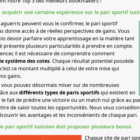
nt notre Top 3 des meilleurs bookmakers !
acquérir une certaine expérience sur le pari sportif tuni
aguerris peuvent vous le confirmer, le pari sportif
us donne accès à de réelles perspectives de gains. Vous
ois devoir parfaire votre apprentissage en la matière tant
ité présente plusieurs particularités à prendre en compte.
ncer, il est nécessaire de comprendre comment
le système des cotes
. Chaque résultat potentiel possède
c’est ce montant multiplié à celui de votre mise qui
os gains.
s, vous pouvez désormais miser sur de nombreuses
râce aux
différents types de paris sportifs
qui existent en
 le fait de prédire une victoire ou un match nul grâce au pa
tre de saisir toutes les opportunités. Nous vous conseillon
couvrir les avantages et les inconvénients de chaque pari.
de pari sportif tunisien doit proposer plusieurs bonus
Chaque site de pari sp