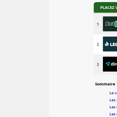
PLACEZ 
1
2
3
Sommaire
Le 
Les 
Les
Les