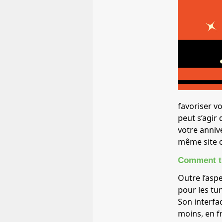
favoriser v
peut s’agir
votre annive
même site o
Comment tro
Outre l’aspe
pour les tu
Son interfac
moins, en f