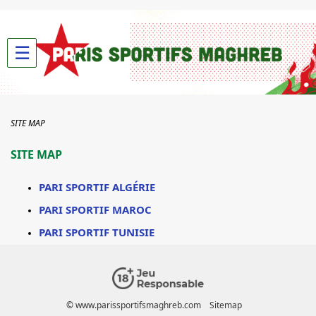
☰
SITE MAP
SITE MAP
PARI SPORTIF ALGÉRIE
PARI SPORTIF MAROC
PARI SPORTIF TUNISIE
© www.parissportifsmaghreb.com
Sitemap